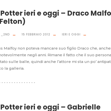
Potter ieri e oggi – Draco Malf
Felton)
O_2ND
15 FEBBRAIO 2012
IERI E OGGI
 Malfoy non poteva mancare suo figlio Draco che, anche l
notevolmente negli anni. Rimane il fatto che il suo person
ato sulle balle, quindi anche l’attore mi sta un po’ antipa
 la galleria.
Potter ieri e oggi – Gabrielle