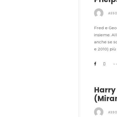
ASS
Fred e Geor
insieme. Al
anche se so
e 2010) più
Harry 
(Mira
ASS