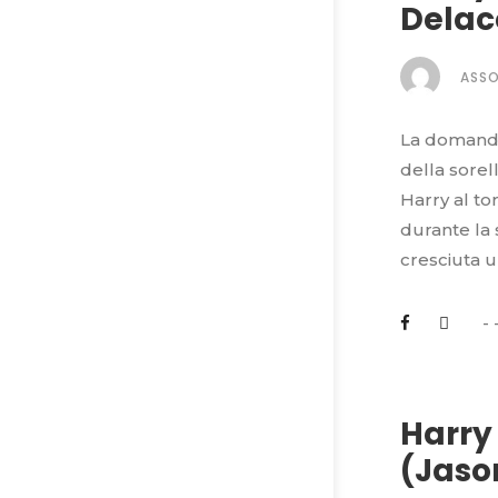
Delac
ASS
La domanda 
della sorel
Harry al to
durante la
cresciuta 
Harry 
(Jaso