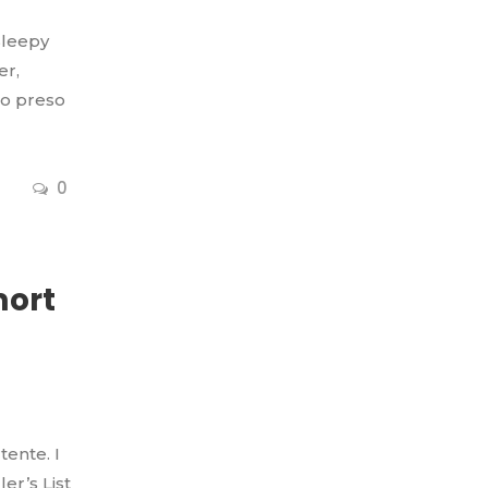
Sleepy
er,
to preso
0
mort
ente. I
er’s List