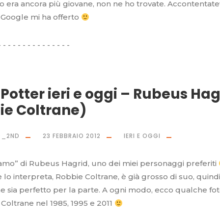
 era ancora più giovane, non ne ho trovate. Accontentatev
 Google mi ha offerto
Potter ieri e oggi – Rubeus Hag
ie Coltrane)
O_2ND
23 FEBBRAIO 2012
IERI E OGGI
amo” di Rubeus Hagrid, uno dei miei personaggi preferiti
e lo interpreta, Robbie Coltrane, è già grosso di suo, quind
e sia perfetto per la parte. A ogni modo, ecco qualche fot
 Coltrane nel 1985, 1995 e 2011