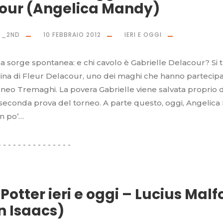
our (Angelica Mandy)
O_2ND
10 FEBBRAIO 2012
IERI E OGGI
sorge spontanea: e chi cavolo è Gabrielle Delacour? Si t
lina di Fleur Delacour, uno dei maghi che hanno partecip
rneo Tremaghi. La povera Gabrielle viene salvata proprio 
 seconda prova del torneo. A parte questo, oggi, Angelic
un po’…
Potter ieri e oggi – Lucius Malf
n Isaacs)