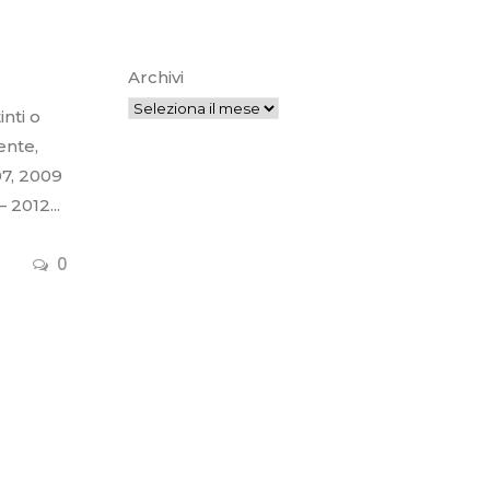
Archivi
nti o
ente,
07, 2009
 2012...
0