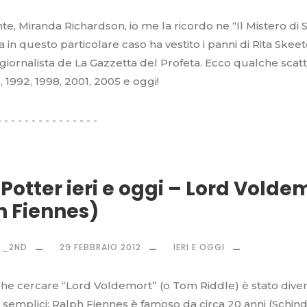
, Miranda Richardson, io me la ricordo ne “Il Mistero di 
 in questo particolare caso ha vestito i panni di Rita Skeet
a giornalista de La Gazzetta del Profeta. Ecco qualche scat
), 1992, 1998, 2001, 2005 e oggi!
Potter ieri e oggi – Lord Volde
h Fiennes)
O_2ND
29 FEBBRAIO 2012
IERI E OGGI
he cercare “Lord Voldemort” (o Tom Riddle) è stato divert
 semplici: Ralph Fiennes è famoso da circa 20 anni (Schindl