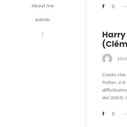
About me
Admin
Harry 
(Clém
ASS
Credo che a
Potter, si 
difficiliss
del 2003).