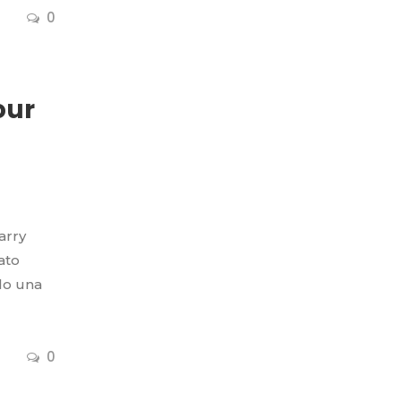
0
our
arry
ato
olo una
0