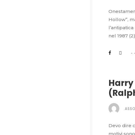
Onestamente
Hollow”, ma
l’antipatic
nel 1987 (2
Harry 
(Ralp
ASS
Devo dire c
motivi sono