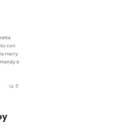
ratta
ato con
da Harry
a Mandy è
0
oy