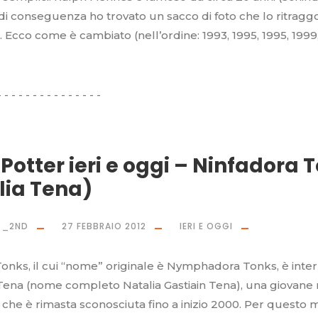
di conseguenza ho trovato un sacco di foto che lo ritragg
. Ecco come è cambiato (nell’ordine: 1993, 1995, 1995, 1999
Potter ieri e oggi – Ninfadora 
lia Tena)
O_2ND
27 FEBBRAIO 2012
IERI E OGGI
onks, il cui “nome” originale è Nymphadora Tonks, è inte
 Tena (nome completo Natalia Gastiain Tena), una giovane
) che è rimasta sconosciuta fino a inizio 2000. Per questo m