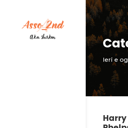
Cat
Ieri e o
Harry 
Phelp