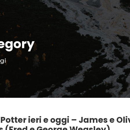
egory
ggi
Potter ieri e oggi – James e Oli
s (Fred e George Weasley)