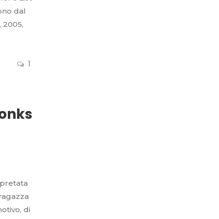
ono dal
, 2005,
1
Tonks
rpretata
 ragazza
otivo, di