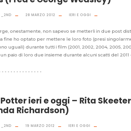
O_2ND
28 MARZO 2012
IERI E OGGI
ge, onestamente, non sapevo se metterli in due post disti
la fine ho optato per mettere le loro foto (presi singolarm
no uguali) durante tutti i film (2001, 2002, 2004, 2005, 20
 un paio di loro due insieme durante alcuni scatti del 2011 –
Potter ieri e oggi – Rita Skeeter
nda Richardson)
O_2ND
19 MARZO 2012
IERI E OGGI