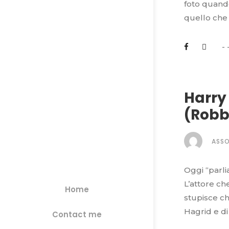
foto quando
quello che
Harry 
(Robb
ASS
Oggi “parli
L’attore ch
Home
stupisce ch
Hagrid e di
Contact me