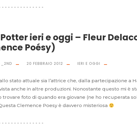
Potter ieri e oggi – Fleur Delac
ence Poésy)
O_2ND
20 FEBBRAIO 2012
IERI E OGGI
llo stato attuale sia l’attrice che, dalla partecipazione a H
è vista anche in altre produzioni. Nonostante questo mi è st
imo trovare foto di quando era giovane (ne ho recuperata s
 Questa Clemence Poesy è davvero misteriosa