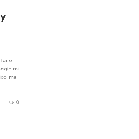
oy
ui, è
aggio mi
tico, ma
0