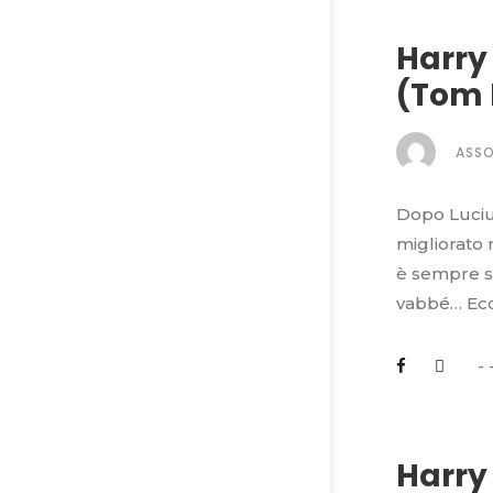
Harry 
(Tom 
ASS
Dopo Lucius
migliorato 
è sempre st
vabbé… Ecco
Harry 