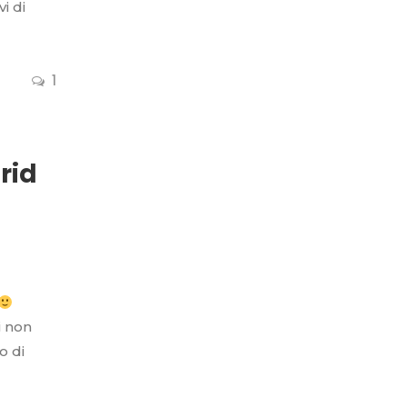
i di
1
rid
i non
o di