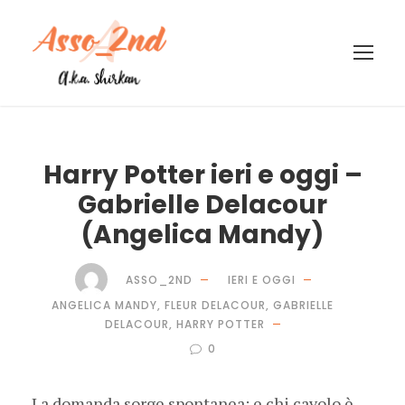
Harry Potter ieri e oggi –
Gabrielle Delacour
(Angelica Mandy)
ASSO_2ND
IERI E OGGI
ANGELICA MANDY
,
FLEUR DELACOUR
,
GABRIELLE
DELACOUR
,
HARRY POTTER
0
La domanda sorge spontanea: e chi cavolo è