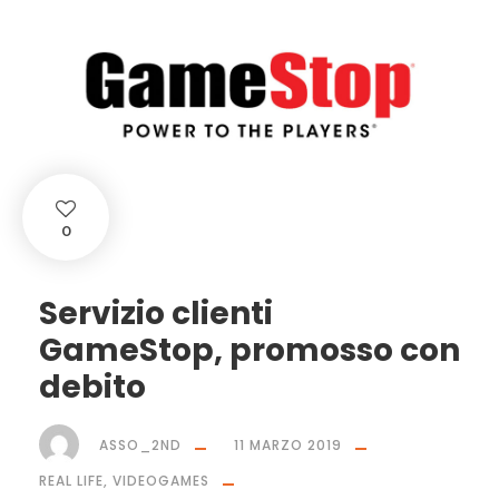
0
Servizio clienti
GameStop, promosso con
debito
ASSO_2ND
11 MARZO 2019
REAL LIFE
,
VIDEOGAMES