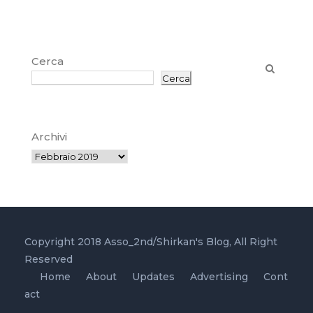
Cerca
Cerca
Archivi
Copyright 2018 Asso_2nd/Shirkan's Blog, All Right
Reserved
Home
About
Updates
Advertising
Cont
act