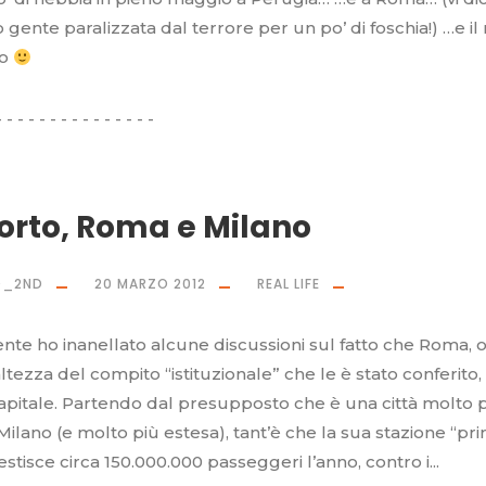
o gente paralizzata dal terrore per un po’ di foschia!) …e il
io
orto, Roma e Milano
O_2ND
20 MARZO 2012
REAL LIFE
e ho inanellato alcune discussioni sul fatto che Roma, o
’altezza del compito “istituzionale” che le è stato conferito
apitale. Partendo dal presupposto che è una città molto 
i Milano (e molto più estesa), tant’è che la sua stazione “pri
estisce circa 150.000.000 passeggeri l’anno, contro i...