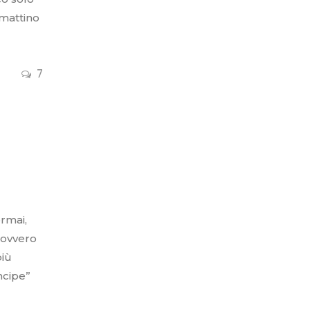
 mattino
7
rmai,
, ovvero
più
ncipe”