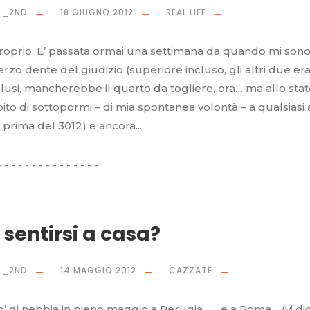
O_2ND
18 GIUGNO 2012
REAL LIFE
roprio. E’ passata ormai una settimana da quando mi sono
terzo dente del giudizio (superiore incluso, gli altri due er
sclusi, mancherebbe il quarto da togliere, ora… ma allo sta
ito di sottopormi – di mia spontanea volontà – a qualsiasi 
prima del 3012) e ancora...
sentirsi a casa?
O_2ND
14 MAGGIO 2012
CAZZATE
’ di nebbia in pieno maggio a Perugia… …e a Roma… (vi di