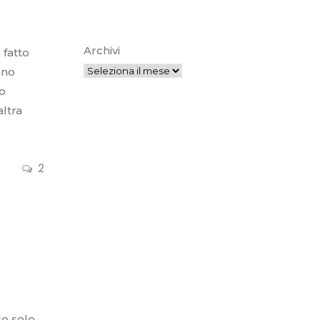
Archivi
 fatto
ano
to
altra
2
co solo