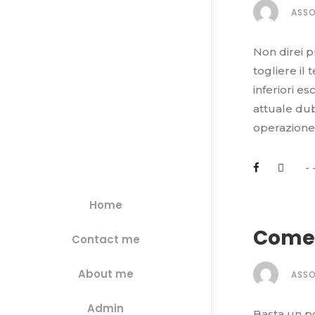
ASS
Non direi p
togliere il 
inferiori e
attuale dub
operazione 
Home
Come 
Contact me
About me
ASS
Admin
Basta un po