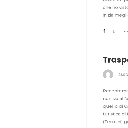
che ho vist
inizia megl
Trasp
ASS
Recentement
non sia all
quello di C
turistica d
(Termini) g