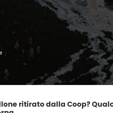
e
ellone ritirato dalla Coop? Qua
orna