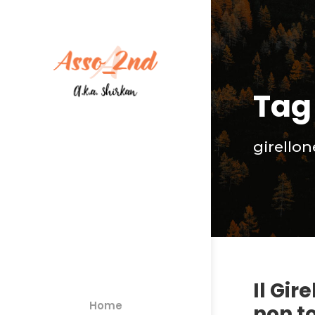
Tag
girellon
Il Gir
Home
non t