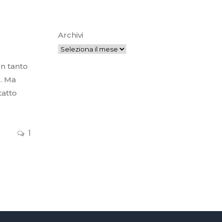
Archivi
u
on tanto
o. Ma
tatto
1