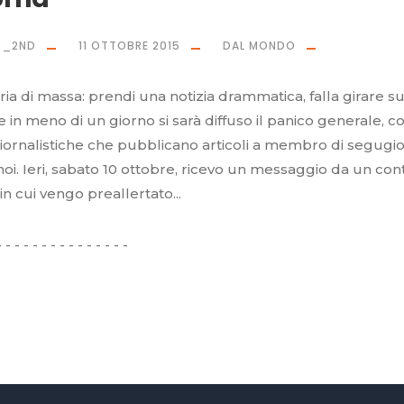
O_2ND
11 OTTOBRE 2015
DAL MONDO
eria di massa: prendi una notizia drammatica, falla girare s
in meno di un giorno si sarà diffuso il panico generale, c
giornalistiche che pubblicano articoli a membro di segugi
oi. Ieri, sabato 10 ottobre, ricevo un messaggio da un con
n cui vengo preallertato...