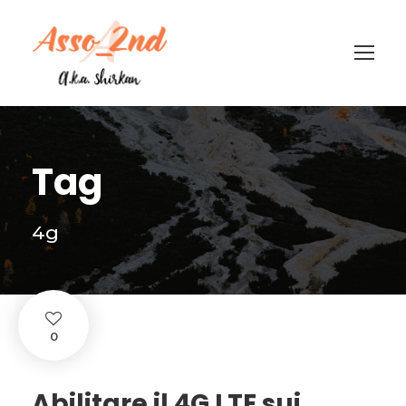
Tag
4g
0
Abilitare il 4G LTE sui